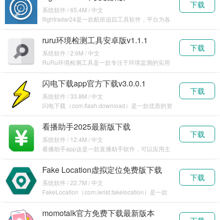
下载
系统软件 / 65.4M / 中文
flightradar24是一款航班追踪工具软件，平台为各
位实时收录了全球各大航班的实时航线信息
ruru环境检测工具安卓版v1.1.1
下载
系统软件 / 2.6M / 中文
RuRu环境检测工具是一款专注于环境监测的实用
软件。它旨在为用户提供准确、及时的环境数据，
帮助人
闪电下载app官方下载v3.0.0.1
下载
系统软件 / 33.8M / 中文
闪电下载（com.flash.download）是一款优质的资
源下载软件，可以帮助用户使用手机分
看播助手2025最新版下载
下载
v2.9.1.116896
系统软件 / 12.4M / 中文
看播助手app这是一款直播助手软件，可以应用主
流平台，包括抖音、快手、视频号等众多平台，使
用这款
Fake Location虚拟定位免费版下载
下载
v1.3.5
系统软件 / 22.7M / 中文
FakeLocation（com.lerist.fakelocation）是一款
功能非常强劲的手
momotalk官方免费下载最新版本