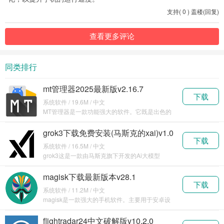
支持
(
0
)
盖楼(回复)
查看更多评论
同类排行
mt管理器2025最新版v2.16.7
下载
系统软件 / 19.6M / 中文
MT管理器是一款功能强大的软件。它既是出色的
文件管理工具，能对手机里的各种文件进行高效管
理，支持
grok3下载免费安装(马斯克的xai)v1.0
下载
系统软件 / 16.5M / 中文
grok3这是一款由马斯克旗下开发的Ai大模型
Grok，这款软件现在是完全免登录可用的，马斯克
的
magisk下载最新版本v28.1
下载
系统软件 / 11.2M / 中文
magisk是一款强大的手机软件。主要用于安卓设
备的系统定制和权限管理。它可以实现对手机系统
的深
flightradar24中文破解版v10.2.0