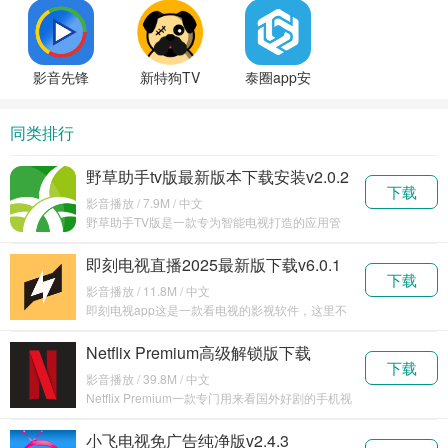
影音先锋
新特狗TV
泰圈app安
最近最新
官方正版
卓版
版本
下载
同类排行
野草助手tv版最新版本下载安装v2.0.2
下载
影音播放 / 7.9M / 中文
野草助手TV版是一款专为智能电视打造的应用管
理和优化工具，适用于安卓系统的智能电视。它能
够帮助用
即刻电视直播2025最新版下载v6.0.1
下载
影音播放 / 11.8M / 中文
即刻电视app这是一款看电视的影视软件，这里不
仅有央视系列频道，同时还有诸多的地方频道，各
大卫视
Netflix Premium高级解锁版下载
下载
v8.149.1
影音播放 / 39.8M / 中文
Netflix Premium一款专门用来看国外好剧的手机视
频播放器。用户可以通过这款软件观看最
小飞电视免广告纯净版v2.4.3