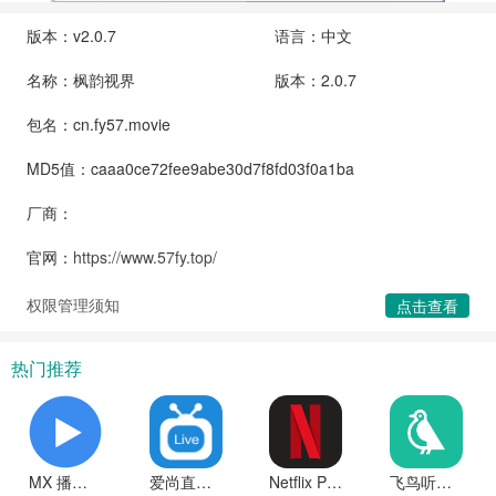
版本：v2.0.7
语言：中文
名称：枫韵视界
版本：2.0.7
包名：cn.fy57.movie
MD5值：caaa0ce72fee9abe30d7f8fd03f0a1ba
厂商：
官网：
https://www.57fy.top/
权限管理须知
点击查看
热门推荐
MX 播放器专业版无广告官方下载
爱尚直播tv版
Netflix Premium高级解锁版下载
飞鸟听书app破解免广告令牌无限版