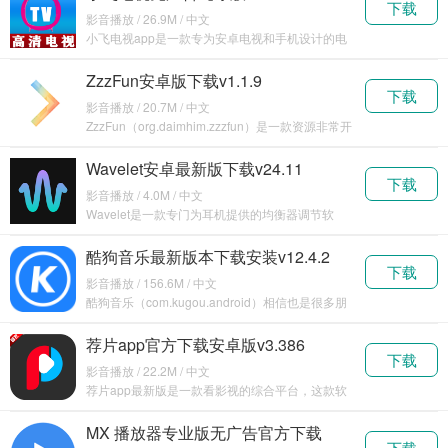
下载
影音播放 / 26.9M / 中文
小飞电视app是一款专为安卓电视和手机设计的电
视直播应用，它提供了丰富的电视节目资源，app
以其
ZzzFun安卓版下载v1.1.9
下载
影音播放 / 20.7M / 中文
ZzzFun（org.daimhim.zzzfun）是一款资源非常开
放式的动漫播放器软件，在这里
Wavelet安卓最新版下载v24.11
下载
影音播放 / 4.0M / 中文
Wavelet是一款专门为耳机提供的均衡器调节软
件，旨在帮助用户快速调节耳机声音平衡，同时支
持图
酷狗音乐最新版本下载安装v12.4.2
下载
影音播放 / 156.6M / 中文
酷狗音乐（com.kugou.android）相信也是很多朋
友们平时听歌的首选软件工具了，今天也
荐片app官方下载安卓版v3.386
下载
影音播放 / 22.2M / 中文
荐片app最新版是一款看影视的综合平台，这款软
件能向所有玩家推荐优质的视频资源，无论影视还
是动漫
MX 播放器专业版无广告官方下载
下载