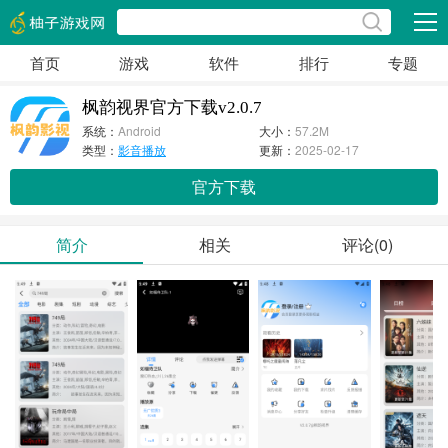
展开
首页
游戏
软件
排行
专题
枫韵视界官方下载v2.0.7
系统：
Android
大小：
57.2M
类型：
影音播放
更新：
2025-02-17
官方下载
简介
相关
评论(0)