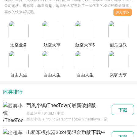
公司老板，房东等，非常有趣，这里给大家整理了一些优质的模拟经营类游戏，
喜欢的快来试试吧。
进入专区
太空业务
航空大亨
航空大亨5
甜瓜游乐
大亨(Idle
4(AirTycoon
中文完整
场26.0国
Space
4)最新破
破解版
际版官方
Business
解版
正版
Tycoon)内
(Melon
自由人生
自由人生
自由人生
采矿大亨
置菜单版
Sandbox)
模拟安卓
模拟免广
模拟器免
掘金之旅
最新版
告无限体
广告下载
最新官方
同类排行
力
版
西奥小镇(TheoTown)最新破解版
下载
v1.11.82a
养成经营 / 91.0M / 中文
西奥小镇（info.flowersoft.theotown.theotown）是
一款制作精良的模
出租车模拟器2024无限金币版下载中
下载