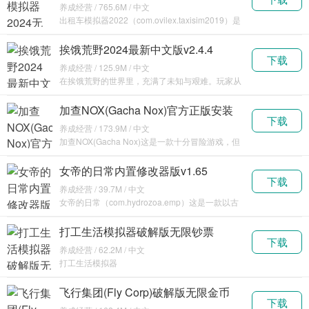
文v1.3.8
养成经营 / 765.6M / 中文
出租车模拟器2022（com.ovilex.taxisim2019）是
一款趣味的模拟驾驶的游戏，
挨饿荒野2024最新中文版v2.4.4
下载
养成经营 / 125.9M / 中文
在挨饿荒野的世界里，充满了未知与艰难。玩家从
一无所有起步，要去收集藤蔓、树叶、石头等材
料。可以在
加查NOX(Gacha Nox)官方正版安装
下载
免费下载v1.1.0
养成经营 / 173.9M / 中文
加查NOX(Gacha Nox)这是一款十分冒险游戏，但
是这款游戏最大的特色反而不是冒险，对于我
女帝的日常内置修改器版v1.65
下载
养成经营 / 39.7M / 中文
女帝的日常（com.hydrozoa.emp）这是一款以古
代女皇帝为主角的模拟商业游戏。游戏的风
打工生活模拟器破解版无限钞票
下载
v1.0.6
养成经营 / 62.2M / 中文
打工生活模拟器
（com.ultralisk.gameapp.game168.meta）是一
款有趣
飞行集团(Fly Corp)破解版无限金币
下载
v1.16