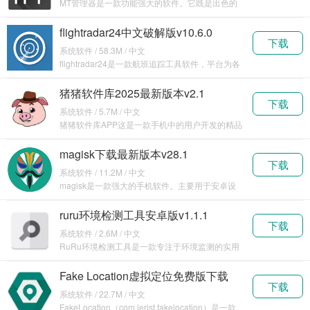
MT管理器是一款功能强大的软件。它既是出色的
文件管
flightradar24中文破解版v10.6.0
下载
系统软件 / 58.3M / 中文
flightradar24是一款航班追踪工具软件，平台为各
位实
猪猪软件库2025最新版本v2.1
下载
系统软件 / 5.7M / 中文
猪猪软件库APP这是一款手机中的用户开发的精品
软件分
magisk下载最新版本v28.1
下载
系统软件 / 11.2M / 中文
magisk是一款强大的手机软件。主要用于安卓设
备的系
ruru环境检测工具安卓版v1.1.1
下载
系统软件 / 2.6M / 中文
RuRu环境检测工具是一款专注于环境监测的实用
软件。
Fake Location虚拟定位免费版下载
下载
v1.3.5
系统软件 / 22.7M / 中文
FakeLocation（com.lerist.fakelocation）是一款