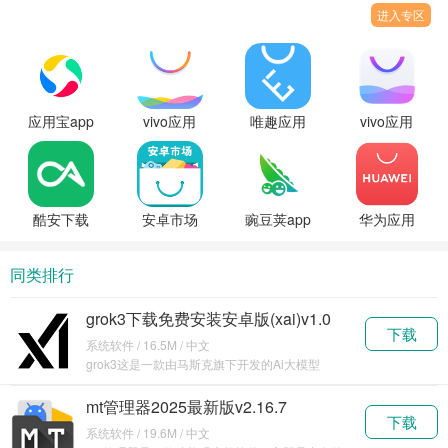
进入专区
应用宝app
vivo应用
唯趣应用
vivo应用
安卓版免
商店下载
商店apk安
商店国际
费下载
官方正版
装包手表
版2025最
版
新下载
酷安下载
安卓市场
豌豆荚app
华为应用
软件最新
下载官方
下载官方
市场官方
版
正版
最新版下
同类排行
载
grok3下载免费安装安卓版(xai)v1.0
下载
系统软件 / 16.5M / 中文
grok3这是一款由马斯克旗下开发的Ai大模型
Grok，这款
mt管理器2025最新版v2.16.7
下载
系统软件 / 19.6M / 中文