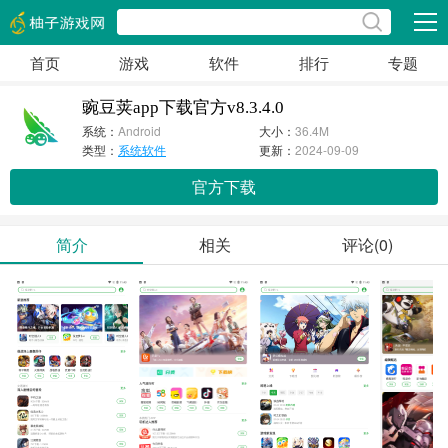
展开
首页
游戏
软件
排行
专题
豌豆荚app下载官方v8.3.4.0
系统：
Android
大小：
36.4M
类型：
系统软件
更新：
2024-09-09
官方下载
简介
相关
评论(0)