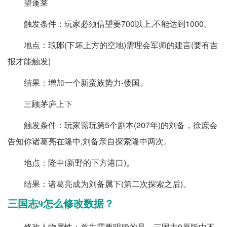
望蓬莱
触发条件：玩家必须信望要700以上,不能达到1000。
地点：琅琊(下坏上方的空地)需理会军师的建言(要有吉
报才能触发)
结果：增加一个新蛮族势力-倭国。
三顾茅庐上下
触发条件：玩家需玩第5个剧本(207年)的刘备，徐庶会
告知你诸葛亮在隆中,刘备亲自探索隆中两次。
地点：隆中(新野的下方港口)。
结果：诸葛亮成为刘备属下(第二次探索之后)。
三国志9怎么修改数据？
修改人物属性：首先需要明确的是，三国志9原版中不