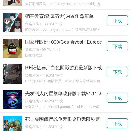
大征服者罗马（com.easytech.rome.android）是
一款历史策略向的战争模拟题材
躺平发育(猛鬼宿舍)内置作弊菜单
下载
v2.5.13
策略塔防 / 133.8M / 中文
躺平发育（com.mgss.mihuan）其实就是猛鬼宿
舍这款游戏了，各位玩家如果经常在抖音上刷
国家球欧洲1890(Countryball: Europe
下载
1890)内购破解版下载v2.90
策略塔防 / 99.2M / 中文
国家球欧洲
1890（com.Sh4n.CountryballEurope1890）是一
款优质的塔
RE记忆碎片白色阴影游戏最新版下载
下载
安装v1.0.6
策略塔防 / 119.6M / 中文
RE记忆碎片白色阴影是一款深度结合剧情与角色
性格特点的回合制战斗游戏，它通过丰富的角色设
定和扣人
先发制人内置菜单破解版下载v4.11.2
下载
策略塔防 / 107.2M / 中文
先发制人（ch.feinheit.games.firststrike）是一款
制作精良策略战争游戏
死亡突围僵尸战争无限金币无限钞票
下载
版v4.0.9
策略塔防 / 111.8M / 中文