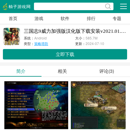
展开
首页
游戏
软件
排行
专题
三国志9威力加强版汉化版下载安装v2021.01.27.15
系统：
Android
大小：
585.7M
类型：
策略塔防
更新：
2024-07-10
立即下载
简介
相关
评论(3)