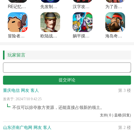
RE记忆碎片白色阴影游戏最新版下载安装
先发制人全武器破解版
汉字攻防战内置修改器版下载
为了吾王官方正版下载
冒险者日记游戏最新版本下载安装
欧陆战争61914无限金币无限勋章版
躺平摸鱼游戏下载最新版本
海岛奇兵小米版最新版
玩家留言
重庆电信 网友 客人
第 3 楼
发表于: 2024/7/10 9:42:25
不仅可以掠夺敌方资源，还能直接占领新的领土。
支持
(
0
)
盖楼(回复)
山东济南广电网 网友 客人
第 2 楼