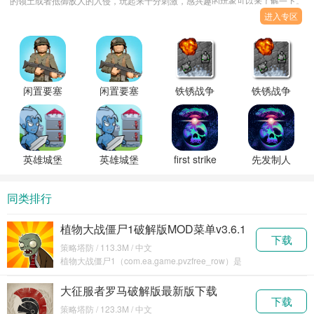
的领土或者抵御敌人的入侵，玩起来十分刺激，感兴趣的玩家可以来了解一下。
进入专区
闲置要塞
闲置要塞
铁锈战争
铁锈战争
无限金币
官方正版
全汉化版
联机版
无限星星
下载
1.15下载
英雄城堡
英雄城堡
first strike
先发制人
破解版无
官方最新
官方下载
内置菜单
限金币无
版
破解版下
同类排行
限钻石
载
植物大战僵尸1破解版MOD菜单v3.6.1
下载
策略塔防 / 113.3M / 中文
植物大战僵尸1（com.ea.game.pvzfree_row）是
一款优质的僵尸塔防游戏，有丰富
大征服者罗马破解版最新版下载
下载
2024v2.6.0
策略塔防 / 123.3M / 中文