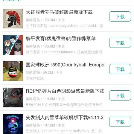
版
石
解版无限
金币钻石
大征服者罗马破解版最新版下载
下载
2024v2.6.0
策略塔防 / 123.3M / 中文
大征服者罗马（com.easytech.rome.android）是
一款历史策略向的战争模拟题材
躺平发育(猛鬼宿舍)内置作弊菜单
下载
v2.5.13
策略塔防 / 133.8M / 中文
躺平发育（com.mgss.mihuan）其实就是猛鬼宿
舍这款游戏了，各位玩家如果经常在抖音上刷
国家球欧洲1890(Countryball: Europe
下载
1890)内购破解版下载v2.90
策略塔防 / 99.2M / 中文
国家球欧洲
1890（com.Sh4n.CountryballEurope1890）是一
款优质的塔
RE记忆碎片白色阴影游戏最新版下载
下载
安装v1.0.6
策略塔防 / 119.6M / 中文
RE记忆碎片白色阴影是一款深度结合剧情与角色
性格特点的回合制战斗游戏，它通过丰富的角色设
定和扣人
先发制人内置菜单破解版下载v4.11.2
下载
策略塔防 / 107.2M / 中文
先发制人（ch.feinheit.games.firststrike）是一款