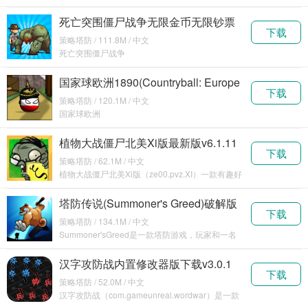
制作精良策略战争游戏
死亡突围僵尸战争无限金币无限钞票
下载
版v4.0.9
策略塔防 / 111.8M / 中文
死亡突围僵尸战争
（com.mobirate.DeadAheadTactics）是一款僵尸
对战游戏
国家球欧洲1890(Countryball: Europe
下载
1890)正版v2.91
策略塔防 / 120.1M / 中文
国家球欧洲
1890（com.Sh4n.CountryballEurope1890）是一
款简单好玩
植物大战僵尸北美Xi版最新版v6.1.11
下载
策略塔防 / 62.1M / 中文
植物大战僵尸北美Xi版（ze00.pvz.XI）一款有趣好
玩的植物大战僵尸手游，是北美XI版本，
塔防传说(Summoner's Greed)破解版
下载
无限金币钻石v1.83.0
策略塔防 / 134.1M / 中文
Summoner'sGreed是一款塔防游戏，玩家和一名
红色法师保护胸部免受想要取回它的骑士的伤
汉字攻防战内置修改器版下载v3.0.1
下载
策略塔防 / 52.0M / 中文
汉字攻防战（com.gameunreal.wordwar）是一款
趣味塔防游戏，游戏中采用国风汉字