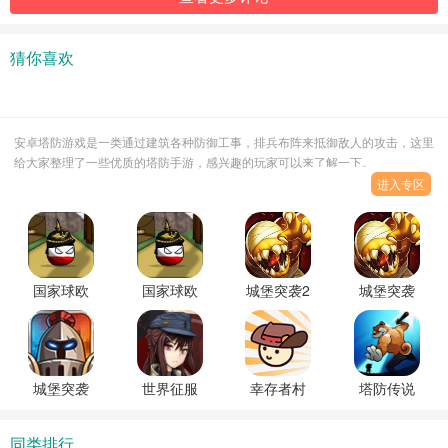
猜你喜欢
安卓塔防游戏是一类通过建筑各种防御工事，排兵布阵来抵御敌人的攻击，这里
给大家整理了一些优质的塔防手游，感兴趣的玩家可以来了解一下。
进入专区
国家球欧
国家球欧
城堡突袭2
城堡突袭
洲
洲
无限钻石
2(Castle
1890(Countryball:
1890(Countryball:
全英雄内
TD2)无限
Europe
Europe
购版
双钻全英
1890)内购
1890)正版
雄破解版
城堡突袭
世界征服
幸存者村
塔防传说
破解版下
官方版
者4荒凉的
庄无限金
(Summoner's
载
希望官方
币无限钻
Greed)破
同类排行