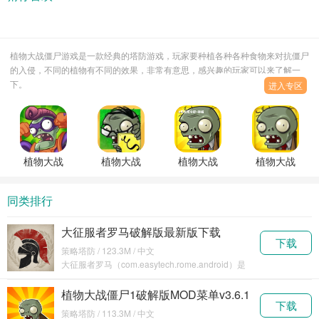
植物大战僵尸游戏是一款经典的塔防游戏，玩家要种植各种各种食物来对抗僵尸
的入侵，不同的植物有不同的效果，非常有意思，感兴趣的玩家可以来了解一
下。
进入专区
植物大战
植物大战
植物大战
植物大战
僵尸英雄
僵尸北美
僵尸北美
僵尸北美
(PvZ
Xi版最新
版零阳光
汉化版安
同类排行
Heroes)官
版
无冷却无
卓下载
方正版
限金币
大征服者罗马破解版最新版下载
下载
2024v2.6.0
策略塔防 / 123.3M / 中文
大征服者罗马（com.easytech.rome.android）是
一款历
植物大战僵尸1破解版MOD菜单v3.6.1
下载
策略塔防 / 113.3M / 中文