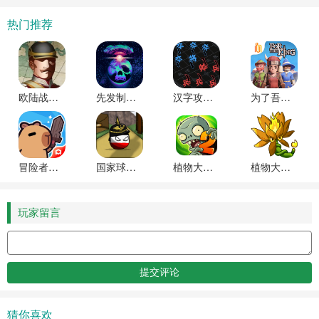
热门推荐
欧陆战争61914无限金币无限勋章版
先发制人全武器破解版
汉字攻防战内置修改器版下载
为了吾王官方正版下载
冒险者日记游戏最新版本下载安装
国家球欧洲1890(Countryball: Europe 1890)正版
植物大战僵尸2(Plants vs Zombies 2)内购破解版
植物大战僵尸融合版(PlantsVsZombiesRH)游戏最新版本下载
玩家留言
猜你喜欢