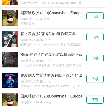
植物大战僵尸1（com.ea.game.pvzfree_row）是
一款优
国家球欧洲1890(Countryball: Europe
下载
1890)内购破解版下载v2.90
策略塔防 / 99.2M / 中文
国家球欧洲
1890（com.Sh4n.CountryballEurope1890）
躺平发育(猛鬼宿舍)内置作弊菜单
下载
v2.5.13
策略塔防 / 133.8M / 中文
躺平发育（com.mgss.mihuan）其实就是猛鬼宿
舍这款游
RE记忆碎片白色阴影游戏最新版下载
下载
安装v1.0.6
策略塔防 / 119.6M / 中文
RE记忆碎片白色阴影是一款深度结合剧情与角色
性格特
先发制人内置菜单破解版下载v4.11.2
下载
策略塔防 / 107.2M / 中文
先发制人（ch.feinheit.games.firststrike）是一款
制
国家球欧洲1890(Countryball: Europe
下载
1890)正版v2.91
策略塔防 / 120.1M / 中文