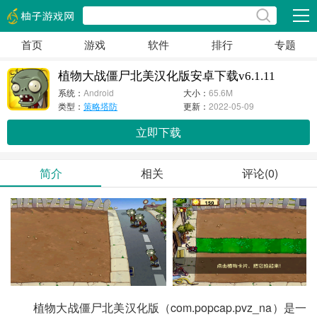
展开
首页
游戏
软件
排行
专题
植物大战僵尸北美汉化版安卓下载v6.1.11
系统：
Android
大小：
65.6M
类型：
策略塔防
更新：
2022-05-09
立即下载
简介
相关
评论(0)
植物大战僵尸北美汉化版（com.popcap.pvz_na）是一