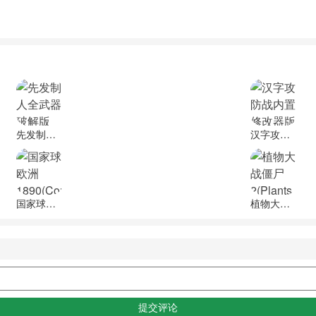
先发制人全武器破解版
汉字攻防战内置修改器版下载
国家球欧洲1890(Countryball: Europe 1890)正版
植物大战僵尸2(Plants vs Zombies 2)内购破解版