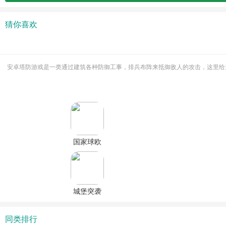
猜你喜欢
安卓塔防游戏是一类通过建筑各种防御工事，排兵布阵来抵御敌人的攻击，这里给
国家球欧
洲
1890(Countryball:
Europe
1890)内购
城堡突袭
破解版下
官方版
载
同类排行