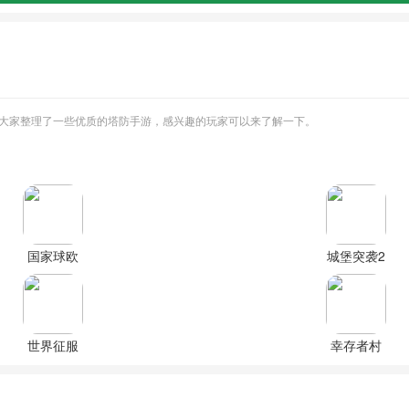
大家整理了一些优质的塔防手游，感兴趣的玩家可以来了解一下。
国家球欧
城堡突袭2
洲
无限钻石
1890(Countryball:
全英雄内
Europe
购版
1890)正版
世界征服
幸存者村
者4荒凉的
庄无限金
希望官方
币无限钻
版
石