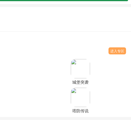
进入专区
城堡突袭
2(Castle
TD2)无限
双钻全英
雄破解版
塔防传说
(Summoner's
Greed)破
解版无限