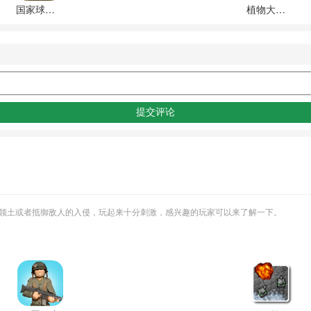
国家球欧洲1890(Countryball: Europe 1890)正版
植物大战僵尸2(Plants vs Zombies 2)内购破解版
领土或者抵御敌人的入侵，玩起来十分刺激，感兴趣的玩家可以来了解一下。