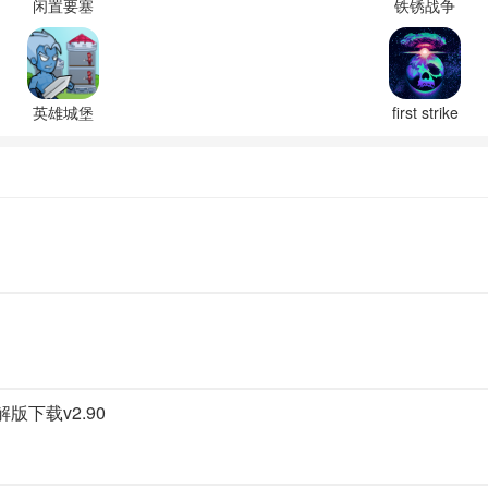
闲置要塞
铁锈战争
官方正版
全汉化版
下载
英雄城堡
first strike
官方最新
官方下载
版
破解版下载v2.90