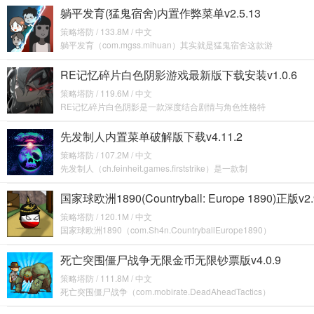
躺平发育(猛鬼宿舍)内置作弊菜单v2.5.13
策略塔防 / 133.8M / 中文
躺平发育（com.mgss.mihuan）其实就是猛鬼宿舍这款游
RE记忆碎片白色阴影游戏最新版下载安装v1.0.6
策略塔防 / 119.6M / 中文
RE记忆碎片白色阴影是一款深度结合剧情与角色性格特
先发制人内置菜单破解版下载v4.11.2
策略塔防 / 107.2M / 中文
先发制人（ch.feinheit.games.firststrike）是一款制
国家球欧洲1890(Countryball: Europe 1890)正版v2.
策略塔防 / 120.1M / 中文
国家球欧洲1890（com.Sh4n.CountryballEurope1890）
死亡突围僵尸战争无限金币无限钞票版v4.0.9
策略塔防 / 111.8M / 中文
死亡突围僵尸战争（com.mobirate.DeadAheadTactics）