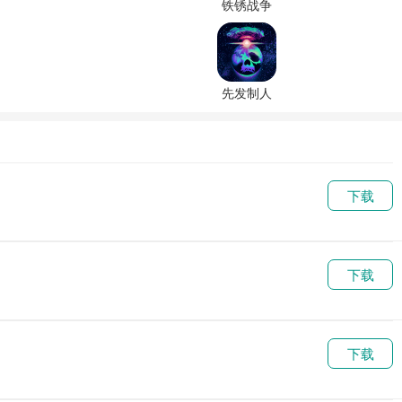
铁锈战争
联机版
1.15下载
先发制人
内置菜单
破解版下
载
下载
下载
下载