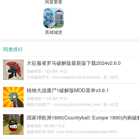
闲置要塞
无限金币
无限星星
英雄城堡
破解版无
限金币无
同类排行
限钻石
大征服者罗马破解版最新版下载2024v2.6.0
策略塔防 / 123.3M / 中文
大征服者罗马（com.easytech.rome.android）是一款历
植物大战僵尸1破解版MOD菜单v3.6.1
策略塔防 / 113.3M / 中文
植物大战僵尸1（com.ea.game.pvzfree_row）是一款优
国家球欧洲1890(Countryball: Europe 1890)内购
策略塔防 / 99.2M / 中文
国家球欧洲1890（com.Sh4n.CountryballEurope1890）