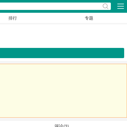
展开
排行
专题
评论(3)