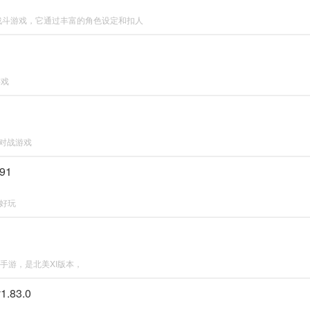
战斗游戏，它通过丰富的角色设定和扣人
游戏
僵尸对战游戏
91
单好玩
尸手游，是北美XI版本，
.83.0