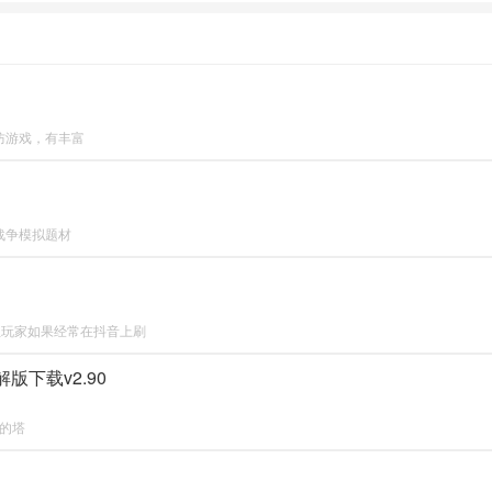
官方最新
官方下载
版
尸塔防游戏，有丰富
向的战争模拟题材
各位玩家如果经常在抖音上刷
破解版下载v2.90
质的塔