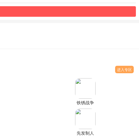
进入专区
铁锈战争
联机版
1.15下载
先发制人