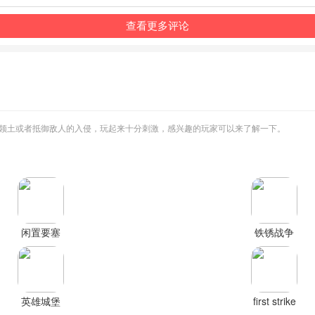
查看更多评论
领土或者抵御敌人的入侵，玩起来十分刺激，感兴趣的玩家可以来了解一下。
闲置要塞
铁锈战争
官方正版
全汉化版
下载
英雄城堡
first strike