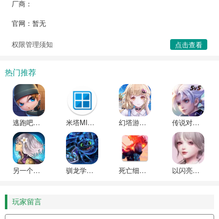
厂商：
官网：暂无
权限管理须知
点击查看
热门推荐
逃跑吧少年国际服下载
米塔MISIDE下载安卓版
幻塔游戏最新版本下载
传说对决越南服官方正版
另一个伊甸(ANOTHER EDEN)内置作弊菜单
驯龙学院(School of Dragons)官方版下载
死亡细胞(Dead Cells)DLC破解版免费下载
以闪亮之名(Life Makeover)新马服最新版
玩家留言