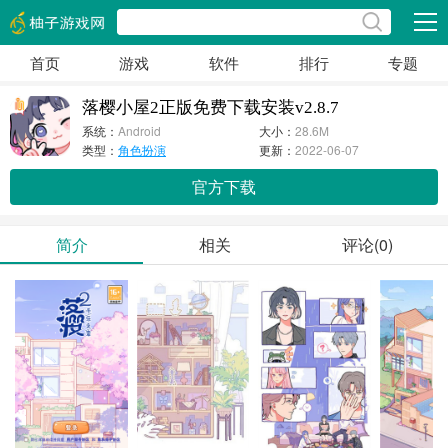
展开
首页
游戏
软件
排行
专题
落樱小屋2正版免费下载安装v2.8.7
系统：
Android
大小：
28.6M
类型：
角色扮演
更新：
2022-06-07
官方下载
简介
相关
评论(0)