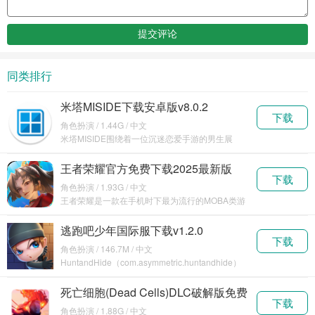
同类排行
米塔MISIDE下载安卓版v8.0.2
下载
角色扮演 / 1.44G / 中文
米塔MISIDE围绕着一位沉迷恋爱手游的男生展
开，他被游戏中的虚拟角色米塔强行拉入其所在的
虚拟世
王者荣耀官方免费下载2025最新版
下载
v10.1.1.6
角色扮演 / 1.93G / 中文
王者荣耀是一款在手机时下最为流行的MOBA类游
戏，可以在手机上体验到类似于英雄联盟和
DOTA2类
逃跑吧少年国际服下载v1.2.0
下载
角色扮演 / 146.7M / 中文
HuntandHide（com.asymmetric.huntandhide）
是一款优质的竞技游
死亡细胞(Dead Cells)DLC破解版免费
下载
下载v3.3.15
角色扮演 / 1.88G / 中文