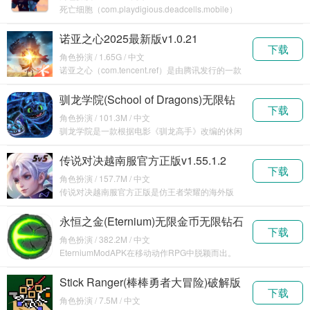
死亡细胞（com.playdigious.deadcells.mobile）
是一款类似rogue
诺亚之心2025最新版v1.0.21
下载
角色扮演 / 1.65G / 中文
诺亚之心（com.tencent.ref）是由腾讯发行的一款
大型MMORPG手游作品，玩家在陌生
驯龙学院(School of Dragons)无限钻
下载
石版v3.31.0
角色扮演 / 101.3M / 中文
驯龙学院是一款根据电影《驯龙高手》改编的休闲
手游，玩家在游戏中驯养属于自己的龙可以骑上它
在天空中
传说对决越南服官方正版v1.55.1.2
下载
角色扮演 / 157.7M / 中文
传说对决越南服官方正版是仿王者荣耀的海外版
本，玩法和国内有些不同，但是没有很多差别，玩
起来也很刺
永恒之金(Eternium)无限金币无限钻石
下载
版v1.23.2
角色扮演 / 382.2M / 中文
EterniumModAPK在移动动作RPG中脱颖而出。
凭借其简单的“点击移动”和新颖的“滑动施
Stick Ranger(棒棒勇者大冒险)破解版
下载
下载v2.1.0
角色扮演 / 7.5M / 中文