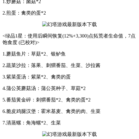
1.炒蘑菇：菌菇*2
2.煎蛋：禽类的蛋*2
<绿品1星：使用后瞬间恢复(12%+3,300)点拓荒者生命值，7点
饱食度 (已校对)>
1.蘑菇鱼片：草菇*2、银鲈鱼
2.蔬菜沙拉：落果、刺猬番茄、生菜、沙拉酱
3.紫菜蛋汤：紫菜*2、禽类的蛋
4.蒲公英蘑菇汤：蒲公英种子、草菇*2
5.番茄黄金碎：刺猬番茄*2、禽类的蛋*2
6.脆皮鸡腿汉堡：霍米基麦、禽类的肉、生菜
7.清蒸螺：角海螺*2、生菜