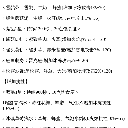
3.雪鹃茶：雪鹃、牛奶、 蜂蜜(增加冰冻攻击1%+70)
4.鳗鱼蘑菇汤：雷鳗、火耳(增加雷电攻击1%+35)
< 紫品2星：持续1200秒，20点饱食度 >
1.酱菇肉排：紧致兽肉、火耳(增加火焰攻击2%+120)
2.雀头薯饼：雀头薯、赤米基麦(增加雷电攻击2%+120)
3.鲑鱼刺身：雷克鲑(增加冰冻攻击2%+120)
4.松露炒饭:黑松露、洋葱、大米(增加物理攻击2%+120)
【增加抗性】
< 蓝品1星：持续900秒，10点饱食度 >
1焰凝香汽水：赤红花瓣、蜂蜜、气泡水(增加冰冻抗性
10%+65)
2.冰镇草莓汽水：草莓、蜂蜜、气泡水(增加火焰抗性10%+65)