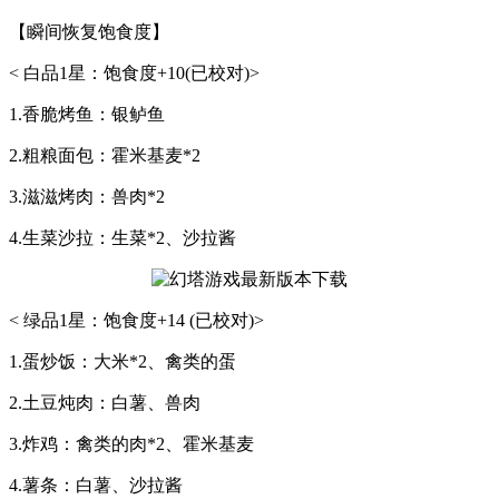
【瞬间恢复饱食度】
< 白品1星：饱食度+10(已校对)>
1.香脆烤鱼：银鲈鱼
2.粗粮面包：霍米基麦*2
3.滋滋烤肉：兽肉*2
4.生菜沙拉：生菜*2、沙拉酱
< 绿品1星：饱食度+14 (已校对)>
1.蛋炒饭：大米*2、禽类的蛋
2.土豆炖肉：白薯、兽肉
3.炸鸡：禽类的肉*2、霍米基麦
4.薯条：白薯、沙拉酱