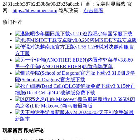
2431acbfe387b2d39b5a90d3b25a8acb
厂商：完美世界游戏
官
网：
https://ht.wanmei.com/
隐私政策：
点击查看
热门推荐
逃跑吧少年国际服下载
米塔MISIDE下载安卓版
传说对决越南服官
方正版
另一个伊甸(ANOTHER EDEN)内置作弊菜单
驯龙学
院(School of Dragons)官方版下载
死亡
细胞(Dead Cells)DLC破解版免费下载
以闪
亮之名(Life Makeover)新马服最新版
天王神途手游最
新版本
玩家留言
跟帖评论