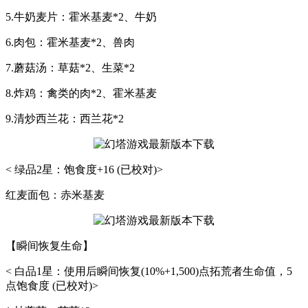
5.牛奶麦片：霍米基麦*2、牛奶
6.肉包：霍米基麦*2、兽肉
7.蘑菇汤：草菇*2、生菜*2
8.炸鸡：禽类的肉*2、霍米基麦
9.清炒西兰花：西兰花*2
< 绿品2星：饱食度+16 (已校对)>
红麦面包：赤米基麦
【瞬间恢复生命】
< 白品1星：使用后瞬间恢复(10%+1,500)点拓荒者生命值，5
点饱食度 (已校对)>