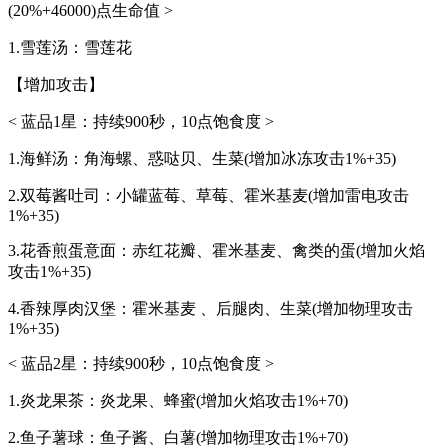
(20%+46000)点生命值 >
1.雪莲汤：雪莲花
【增加攻击】
< 蓝品1星：持续900秒，10点饱食度 >
1.海鲜汤：角海螺、惑哒贝、生菜(增加冰冻攻击1%+35)
2.双莓酱吐司：小罐蓝莓、草莓、霍米基麦(增加雷电攻击
1%+35)
3.花香煎蛋意面：赤红花瓣、霍米基麦、禽类的蛋(增加火焰
攻击1%+35)
4.香辣厚肉汉堡：霍米基麦 、后腿肉、生菜(增加物理攻击
1%+35)
< 蓝品2星：持续900秒，10点饱食度 >
1.炎龙果茶：炎龙果、蜂蜜(增加火焰攻击1%+70)
2.鱼子薯球：鱼子酱、白薯(增加物理攻击1%+70)