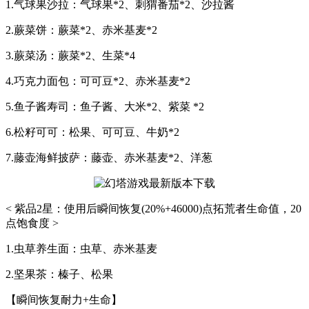
1.气球果沙拉：气球果*2、刺猬番茄*2、沙拉酱
2.蕨菜饼：蕨菜*2、赤米基麦*2
3.蕨菜汤：蕨菜*2、生菜*4
4.巧克力面包：可可豆*2、赤米基麦*2
5.鱼子酱寿司：鱼子酱、大米*2、紫菜 *2
6.松籽可可：松果、可可豆、牛奶*2
7.藤壶海鲜披萨：藤壶、赤米基麦*2、洋葱
< 紫品2星：使用后瞬间恢复(20%+46000)点拓荒者生命值，20
点饱食度 >
1.虫草养生面：虫草、赤米基麦
2.坚果茶：榛子、松果
【瞬间恢复耐力+生命】