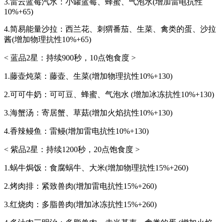
3.雷云蓝莓汽水：小罐蓝莓、蜂蜜、气泡水(增加雷电抗性
10%+65)
4.简易能量沙拉：西兰花、刺猬番茄、生菜、禽类的蛋、沙拉
酱(增加物理抗性10%+65)
< 蓝品2星：持续900秒，10点饱食度 >
1.藤壶炖菜：藤壶、生菜(增加物理抗性10%+130)
2.可可牛奶：可可豆、蜂蜜、气泡水 (增加冰冻抗性10%+130)
3.海蟹汤：寄居蟹、草菇(增加火焰抗性10%+130)
4.香辣鳗鱼：雷鳗(增加雷电抗性10%+130)
< 紫品2星：持续1200秒，20点饱食度 >
1.蜗牛焗饭：食腐蜗牛、大米(增加物理抗性15%+260)
2.烤肉排：紧致兽肉(增加雷电抗性15%+260)
3.红烧肉：多脂兽肉(增加冰冻抗性15%+260)