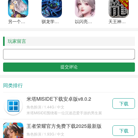
另一个伊甸(ANOTHER EDEN)内置作弊菜单
驯龙学院(School of Dragons)官方版下载
以闪亮之名(Life Makeover)新马服最新版
天王神途手游最新版本
玩家留言
同类排行
米塔MISIDE下载安卓版v8.0.2
下载
角色扮演 / 1.44G / 中文
米塔MISIDE围绕着一位沉迷恋爱手游的男生展
开，他被游戏中的虚拟角色米塔强行拉入其所在的
虚拟世
王者荣耀官方免费下载2025最新版
下载
v10.1.1.6
角色扮演 / 1.93G / 中文