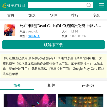
展开
首页
游戏
软件
排行
专题
死亡细胞(Dead Cells)DLC破解版免费下载v3.3.15
系统：
Android
大小：
1.88G
类型：
角色扮演
更新：
2022-05-26
破解版下载
许可证检查已禁用 购买和安装的所有 DLC 绝对永生（菜单控制可用） 大
随机损坏（损坏量虚拟由操作系统根据情况产生。菜单控制可用） 无限金
钱（菜单控制可用） 无限单元格（菜单控制可用） Google Play Core 网络
共享已禁用
简介
相关
评论(0)