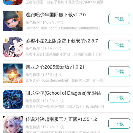
王者荣耀是一款在手机时下最为流行的MOBA类游
戏，可以在手机上体验到类似于英雄联盟和
DOTA2类
逃跑吧少年国际服下载v1.2.0
下载
角色扮演 / 146.7M / 中文
HuntandHide（com.asymmetric.huntandhide）
是一款优质的竞技游
落樱小屋2正版免费下载安装v2.8.7
下载
角色扮演 / 28.6M / 中文
落樱小屋2卡通风格的小游戏，游戏的画面十分的
小清新，游戏玩法也比较的休闲，喜欢这类型游戏
的朋友们
诺亚之心2025最新版v1.0.21
下载
角色扮演 / 1.65G / 中文
诺亚之心（com.tencent.ref）是由腾讯发行的一款
大型MMORPG手游作品，玩家在陌生
驯龙学院(School of Dragons)无限钻
下载
石版v3.31.0
角色扮演 / 101.3M / 中文
驯龙学院是一款根据电影《驯龙高手》改编的休闲
手游，玩家在游戏中驯养属于自己的龙可以骑上它
在天空中
传说对决越南服官方正版v1.55.1.2
下载
角色扮演 / 157.7M / 中文
传说对决越南服官方正版是仿王者荣耀的海外版