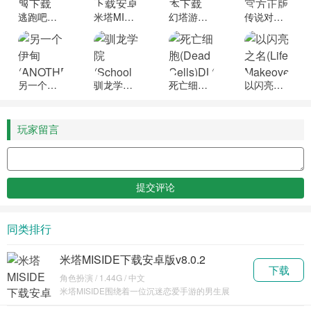
逃跑吧少年国际服下载
米塔MISIDE下载安卓版
幻塔游戏最新版本下载
传说对决越南服官方正版
另一个伊甸(ANOTHER EDEN)内置作弊菜单
驯龙学院(School of Dragons)官方版下载
死亡细胞(Dead Cells)DLC破解版免费下载
以闪亮之名(Life Makeover)新马服最新版
玩家留言
同类排行
米塔MISIDE下载安卓版v8.0.2
下载
角色扮演 / 1.44G / 中文
米塔MISIDE围绕着一位沉迷恋爱手游的男生展
开，他被游戏中的虚拟角色米塔强行拉入其所在的