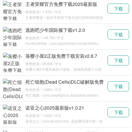
虚拟世
王者荣耀官方免费下载2025最新版
下载
v10.1.1.6
角色扮演 / 1.93G / 中文
王者荣耀是一款在手机时下最为流行的MOBA类游
戏，可以在手机上体验到类似于英雄联盟和
DOTA2类
逃跑吧少年国际服下载v1.2.0
下载
角色扮演 / 146.7M / 中文
HuntandHide（com.asymmetric.huntandhide）
是一款优质的竞技游
落樱小屋2正版免费下载安装v2.8.7
下载
角色扮演 / 28.6M / 中文
落樱小屋2卡通风格的小游戏，游戏的画面十分的
小清新，游戏玩法也比较的休闲，喜欢这类型游戏
的朋友们
死亡细胞(Dead Cells)DLC破解版免费
下载
下载v3.3.15
角色扮演 / 1.88G / 中文
死亡细胞（com.playdigious.deadcells.mobile）
是一款类似rogue
诺亚之心2025最新版v1.0.21
下载
角色扮演 / 1.65G / 中文
诺亚之心（com.tencent.ref）是由腾讯发行的一款
大型MMORPG手游作品，玩家在陌生